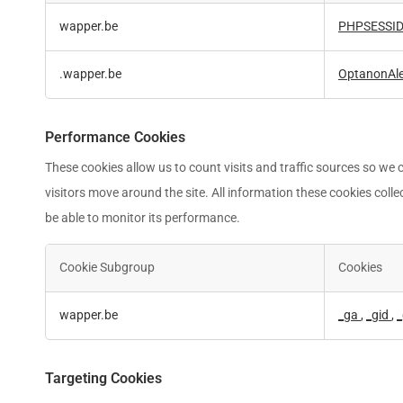
Strictly
wapper.be
PHPSESSI
Necessary
Cookies
.wapper.be
OptanonAl
Performance Cookies
These cookies allow us to count visits and traffic sources so w
visitors move around the site. All information these cookies coll
be able to monitor its performance.
Cookie Subgroup
Cookies
Performance
wapper.be
_ga
,
_gid
,
Cookies
Targeting Cookies