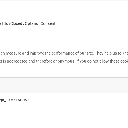
D
ertBoxClosed
,
OptanonConsent
e can measure and improve the performance of our site. They help us to 
ect is aggregated and therefore anonymous. If you do not allow these cook
_ga_TX6Z16EH9K