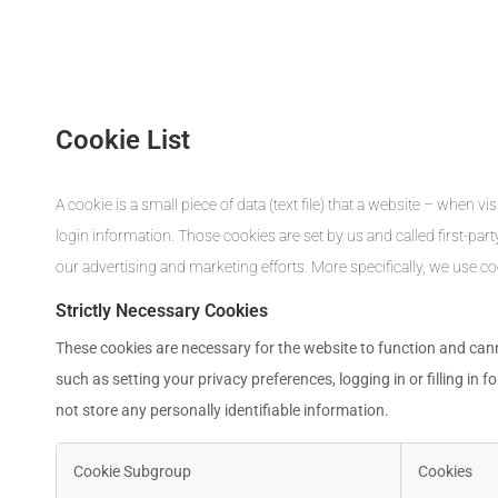
Cookie List
A cookie is a small piece of data (text file) that a website – whe
login information. Those cookies are set by us and called first-par
our advertising and marketing efforts. More specifically, we use c
Strictly Necessary Cookies
These cookies are necessary for the website to function and cann
such as setting your privacy preferences, logging in or filling in
not store any personally identifiable information.
Cookie Subgroup
Cookies