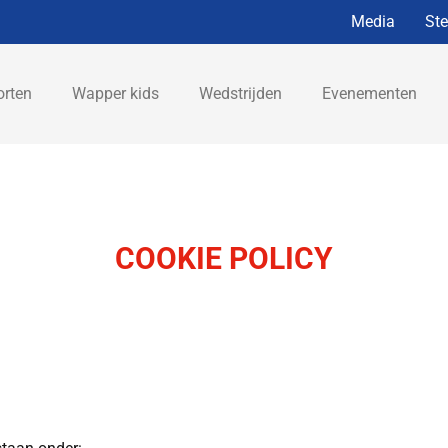
Media
St
orten
Wapper kids
Wedstrijden
Evenementen
COOKIE POLICY