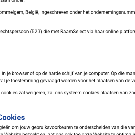
staan onder:
0 Wommelgem, België, ingeschreven onder het ondernemingsnumme
C) of rechtspersoon (B2B) die met RaamSelect via haar online platf
an in je browser of op de harde schijf van je computer. Op die m
al je toestemming gevraagd worden voor het plaatsen van de ver
e cookies zal weigeren, zal ons systeem cookies plaatsen van zo
 Cookies
ogieën om jouw gebruiksvoorkeuren te onderscheiden van die van
ze Website bezoekt en laat ons ook toe onze Website te optimali