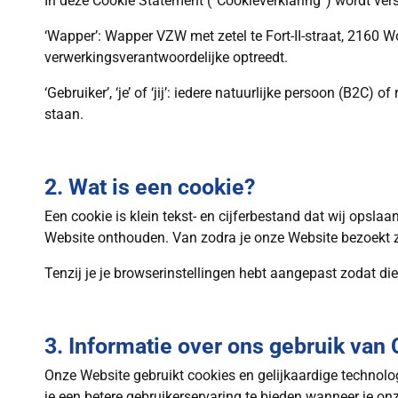
In deze Cookie Statement (“Cookieverklaring”) wordt ver
‘Wapper’: Wapper VZW met zetel te Fort-II-straat, 216
verwerkingsverantwoordelijke optreedt.
‘Gebruiker’, ‘je’ of ‘jij’: iedere natuurlijke persoon (B2
staan.
2. Wat is een cookie?
Een cookie is klein tekst- en cijferbestand dat wij opsla
Website onthouden. Van zodra je onze Website bezoekt z
Tenzij je je browserinstellingen hebt aangepast zodat di
3. Informatie over ons gebruik van
Onze Website gebruikt cookies en gelijkaardige technol
je een betere gebruikerservaring te bieden wanneer je on