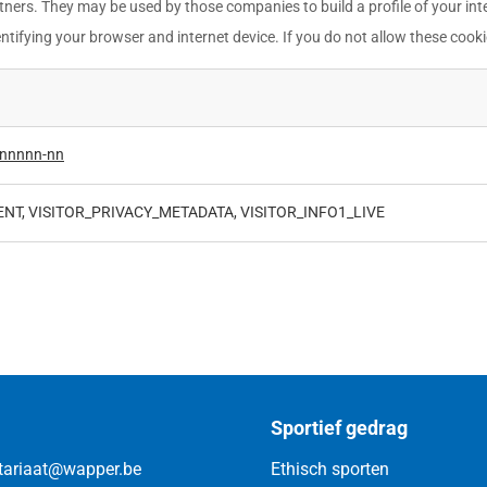
tners. They may be used by those companies to build a profile of your int
ntifying your browser and internet device. If you do not allow these cookie
nnnnnn-nn
ENT, VISITOR_PRIVACY_METADATA, VISITOR_INFO1_LIVE
Sportief gedrag
tariaat@wapper.be
Ethisch sporten