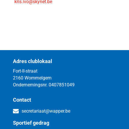
kris.ivo@skynet.be
Adres clublokaal
Fort-II-straat
2160 Wommelgem
Ondernemingsnr. 0407851049
Contact
secretariaat@wapper.be
Sportief gedrag