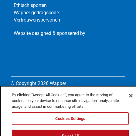
Ethisch sporten
Wapper gedragscode
Vertrouwenspersonen
Website designed & sponsered by
© Copyright
2026 Wapper
Privacy policy
By clicking “Accept All Cookies”, you agree to the storing of
cookies on your device to enhance site navigation, analyze site
Cookie policy
usage, and assist in our marketing efforts.
Cookies Settings
Reject All