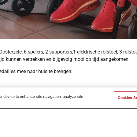
sterzele; 6 spelers, 2 supporters,1 elektrische rolstoel, 3 rols
ijd kunnen vertrekken en bijgevolg mooi op tijd aangekomen.
edailles mee naar huis te brengen:
ur device to enhance site navigation, analyze site
Cookies Se
bel gemengd zittenden.
e loting en moesten het dus zonder medaille stellen.
ar terug veilig thuisgebracht door Mark!!!