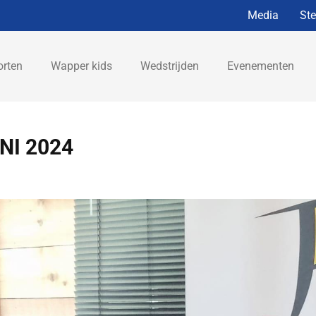
Media
St
orten
Wapper kids
Wedstrijden
Evenementen
NI 2024