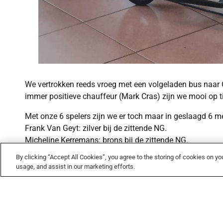
We vertrokken reeds vroeg met een volgeladen bus naar Oo
immer positieve chauffeur (Mark Cras) zijn we mooi op t
Met onze 6 spelers zijn we er toch maar in geslaagd 6 m
Frank Van Geyt: zilver bij de zittende NG.
Micheline Kerremans: brons bij de zittende NG.
Mark Cras: brons bij de zittende B.
By clicking “Accept All Cookies”, you agree to the storing of cookies on yo
Mark Cras en Micheline Kerremans: beiden zilver bij dub
usage, and assist in our marketing efforts.
Christophe Embrechts: brons bij staande Gemengd.
Patrick De Wilde en Marc De Laet hadden tegenslag met d
In het algemeen een aangename doch vermoeiende dag ma