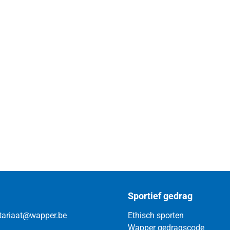
Sportief gedrag
tariaat@wapper.be
Ethisch sporten
Wapper gedragscode