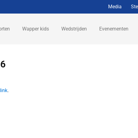
Media
St
orten
Wapper kids
Wedstrijden
Evenementen
26
link
.