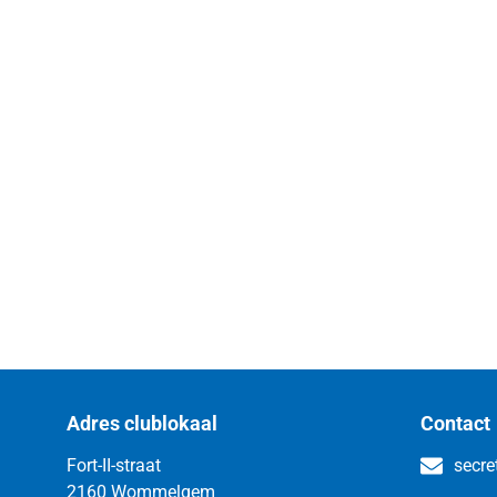
Adres clublokaal
Contact
Fort-II-straat
secre
2160 Wommelgem