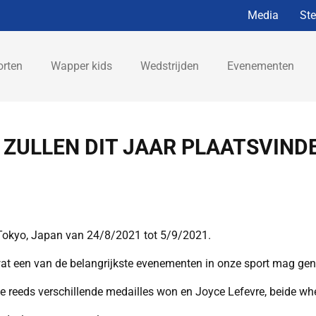
Media
St
orten
Wapper kids
Wedstrijden
Evenementen
ZULLEN DIT JAAR PLAATSVINDE
n Tokyo, Japan van 24/8/2021 tot 5/9/2021.
wat een van de belangrijkste evenementen in onze sport mag g
 reeds verschillende medailles won en Joyce Lefevre, beide whe