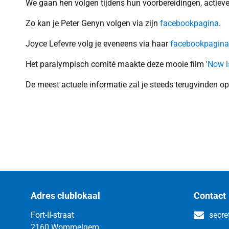
We gaan hen volgen tijdens hun voorbereidingen, actiev
Zo kan je Peter Genyn volgen via zijn
facebookpagina
.
Joyce Lefevre volg je eveneens via haar
facebookpagina
Het paralympisch comité maakte deze mooie film '
Now is
De meest actuele informatie zal je steeds terugvinden op
Adres clublokaal
Contact
Fort-II-straat
secre
2160 Wommelgem