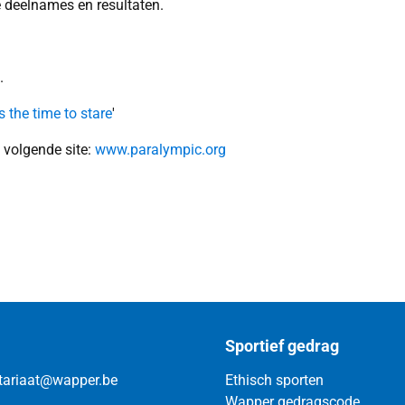
e deelnames en resultaten.
.
 the time to stare
'
 volgende site:
www.paralympic.org
Sportief gedrag
tariaat@wapper.be
Ethisch sporten
Wapper gedragscode