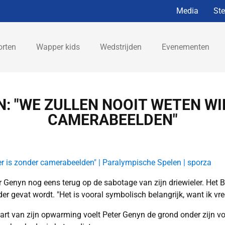
Media
St
orten
Wapper kids
Wedstrijden
Evenementen
: "WE ZULLEN NOOIT WETEN WIE
CAMERABEELDEN"
r is zonder camerabeelden" | Paralympische Spelen | sporza
er Genyn nog eens terug op de sabotage van zijn driewieler. He
r gevat wordt. "Het is vooral symbolisch belangrijk, want ik vrees
art van zijn opwarming voelt Peter Genyn de grond onder zijn voet