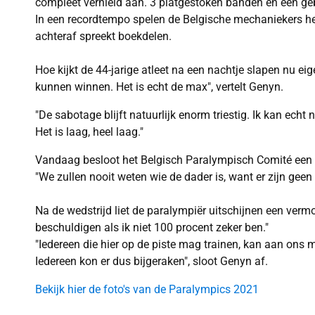
compleet vernield aan. 3 platgestoken banden en een geb
In een recordtempo spelen de Belgische mechaniekers he
achteraf spreekt boekdelen.
Hoe kijkt de 44-jarige atleet na een nachtje slapen nu ei
kunnen winnen. Het is echt de max", vertelt Genyn.
"De sabotage blijft natuurlijk enorm triestig. Ik kan ec
Het is laag, heel laag."
Vandaag besloot het Belgisch Paralympisch Comité een k
"We zullen nooit weten wie de dader is, want er zijn ge
Na de wedstrijd liet de paralympiër uitschijnen een vermo
beschuldigen als ik niet 100 procent zeker ben."
"Iedereen die hier op de piste mag trainen, kan aan ons m
Iedereen kon er dus bijgeraken", sloot Genyn af.
Bekijk hier de foto's van de Paralympics 2021