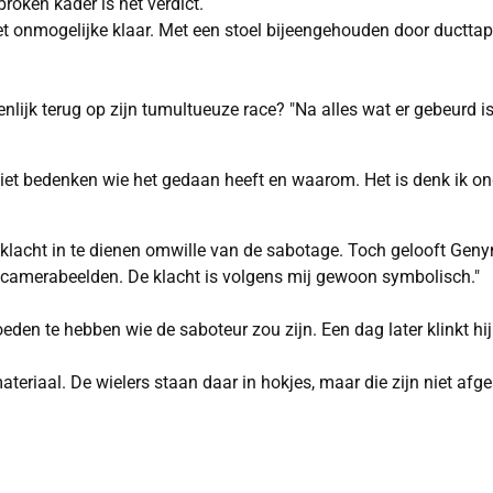
roken kader is het verdict.
t onmogelijke klaar. Met een stoel bijeengehouden door ducttap
genlijk terug op zijn tumultueuze race? "Na alles wat er gebeurd 
ht niet bedenken wie het gedaan heeft en waarom. Het is denk ik o
lacht in te dienen omwille van de sabotage. Toch gelooft Genyn
en camerabeelden. De klacht is volgens mij gewoon symbolisch."
eden te hebben wie de saboteur zou zijn. Een dag later klinkt hij
ateriaal. De wielers staan daar in hokjes, maar die zijn niet afg