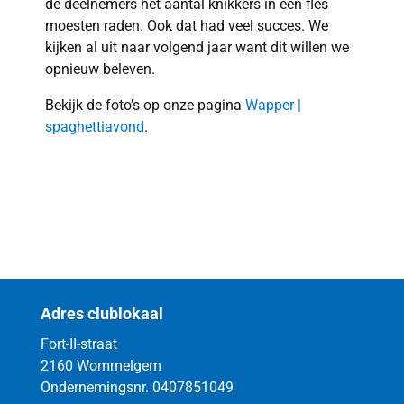
de deelnemers het aantal knikkers in een fles
moesten raden. Ook dat had veel succes. We
kijken al uit naar volgend jaar want dit willen we
opnieuw beleven.
Bekijk de foto’s op onze pagina
Wapper |
spaghettiavond
.
Adres clublokaal
Fort-II-straat
2160 Wommelgem
Ondernemingsnr. 0407851049